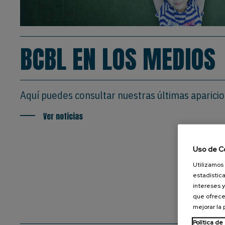
BCBL EN LOS MEDIOS
Aquí puedes consultar nuestras últimas aparici
Ver noticias
Uso de C
Utilizamos 
estadística
intereses y
que ofrece
mejorar la
Política de