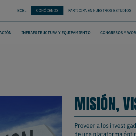
nguage
BUSCAR
BCBL
CONÓCENOS
PARTICIPA EN NUESTROS ESTUDIOS
ACIÓN
INFRAESTRUCTURA Y EQUIPAMIENTO
CONGRESOS Y WO
MISIÓN, V
Proveer a los investiga
de una plataforma óptim