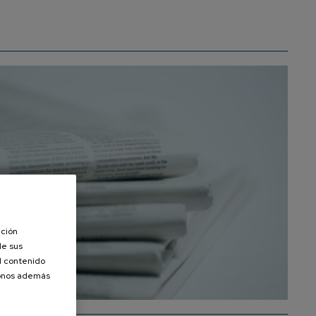
ación
de sus
el contenido
donos además