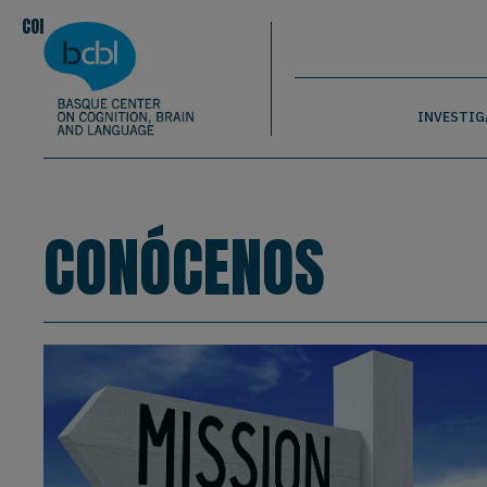
Basque Center on Cognition, Brain & La
Pasar al contenido principal
BCBL
CONOCENOS
EQUIPO
|
|
Conócenos
INVESTIG
CONÓCENOS