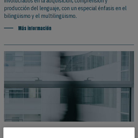
involucrados en la adquisición, comprensión y
producción del lenguaje, con un especial énfasis en el
bilingüismo y el multilingüismo.
Más información
PUBLICACIONES