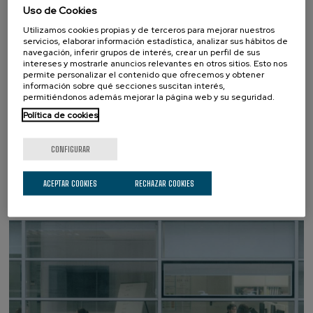
Uso de Cookies
Utilizamos cookies propias y de terceros para mejorar nuestros
Nuestro compromiso con la educación y la transferencia
servicios, elaborar información estadística, analizar sus hábitos de
de conocimientos en el área de la Neurociencia Cognitiva
navegación, inferir grupos de interés, crear un perfil de sus
intereses y mostrarle anuncios relevantes en otros sitios. Esto nos
se extiende a través de diferentes contextos, incluido el
permite personalizar el contenido que ofrecemos y obtener
universitario, la atención sanitaria, social y empresarial,
información sobre qué secciones suscitan interés,
permitiéndonos además mejorar la página web y su seguridad.
con el objetivo de contribuir al bienestar de nuestra
Política de cookies
sociedad mediante la aplicación de los conocimientos y
la tecnología derivada de nuestra investigación.
CONFIGURAR
Más información
ACEPTAR COOKIES
RECHAZAR COOKIES