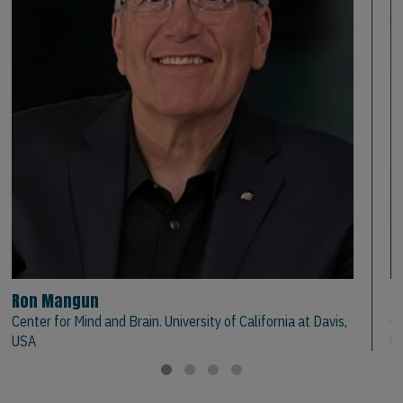
Ron Mangun
J
Center for Mind and Brain. University of California at Davis,
Ce
USA
Un