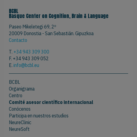
BCBL
Basque Center on Cognition, Brain & Language
Paseo Mikeletegi 69, 2º
20009 Donostia - San Sebastián. Gipuzkoa
Contacto
T.
+34 943 309 300
F. +34 943 309 052
E.
info@bcbl.eu
BCBL
Organigrama
Centro
Comité asesor científico internacional
Conócenos
Participa en nuestros estudios
NeureClinic
NeureSoft