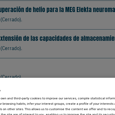
uperación de helio para la MEG Elekta neurom
(Cerrado).
extensión de las capacidades de almacenamie
(Cerrado).
(Cerrado).
e
 de computación de alto rendimiento (HPC)
own and third-party cookies to improve our services, compile statistical inform
r browsing habits, infer your interest groups, create a profile of your interests
(Cerrado).
s on other sites. This allows us to customise the content we offer and to rec
 the site are of interest to you, enabling us to improve the site and its security