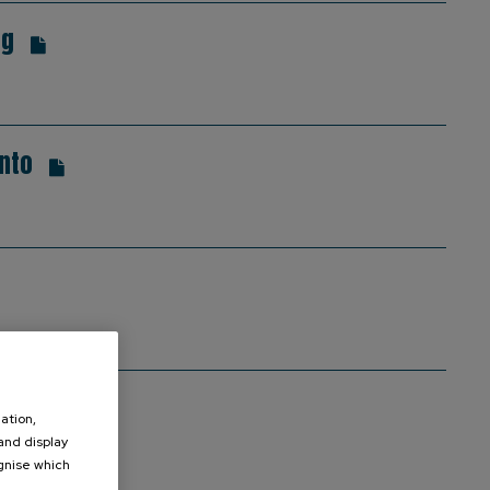
ag
nto
ation,
 and display
ognise which
.