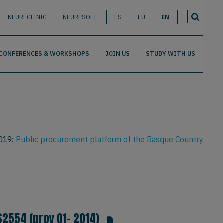
NEURECLINIC
NEURESOFT
ES
EU
EN
CONFERENCES & WORKSHOPS
JOIN US
STUDY WITH US
2019:
Public procurement platform of the Basque Country
2554 (proy 01- 2014)