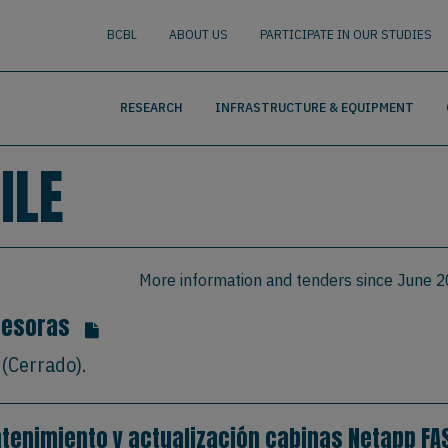
nguage
BUSCAR
BCBL
ABOUT US
PARTICIPATE IN OUR STUDIES
RESEARCH
INFRASTRUCTURE & EQUIPMENT
ILE
More information and tenders since June 
resoras
(Cerrado).
tenimiento y actualización cabinas Netapp FAS