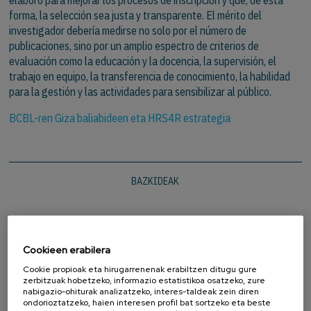
forma, la selección sea justa y transparente. El mérito del
investigador debería medirse no solo por el número de
publicaciones, sino por un amplio espectro de criterios de
evaluación como la educación y la docencia, la supervisión, el
trabajo en equipo, la transferencia de conocimiento, la habilidad
para la gestión y las actividades para sensibilizar al público.
BCBL-ren Giza baliabideen eta HRS4R estrategia
BAZKIDEAK
Cookieen erabilera
Cookie propioak eta hirugarrenenak erabiltzen ditugu gure
zerbitzuak hobetzeko, informazio estatistikoa osatzeko, zure
nabigazio-ohiturak analizatzeko, interes-taldeak zein diren
ondorioztatzeko, haien interesen profil bat sortzeko eta beste