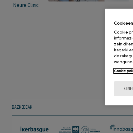
Neure Clinic
Cookieen 
Cookie pr
informazi
zein dire
iragarki 
dezakegu 
webgunea
Cookie poli
KONF
BAZKIDEAK