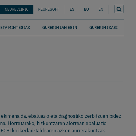
NEURECLINIC
NEURESOFT
ES
EU
EN
ETA MINTEGIAK
GUREKIN LAN EGIN
GUREKIN IKASI
 ekimena da, ebaluazio eta diagnostiko zerbitzuen bidez
na. Horretarako, hizkuntzaren alorrean ebaluazio
 BCBLko ikerlari-taldearen azken aurrerakuntzak