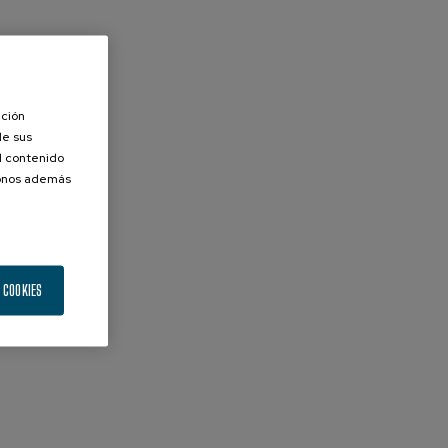
ación
de sus
el contenido
donos además
 COOKIES