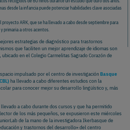
tos recogidos de 60 niños durante un estudio que duró dos años.
mas desde la infancia puede potenciar habilidades clave asociadas
el proyecto ARK, que se ha llevado a cabo desde septiembre para
y primaria a otros acentos.
mejores estrategias de diagnóstico para trastornos
anismos que faciliten un mejor aprendizaje de idiomas son
b, ubicado en el Colegio Carmelitas Sagrado Corazón de
pacio impulsado por el centro de investigación
Basque
CBL)
ha llevado a cabo diferentes estudios con la
scolar para conocer mejor su desarrollo lingüístico y, más
 llevado a cabo durante dos cursos y que ha permitido
 lector de los más pequeños, se expusieron este miércoles
JuniorLab de la mano de la investigadora Ikerbasque de
educación y trastornos del desarrollo» del centro