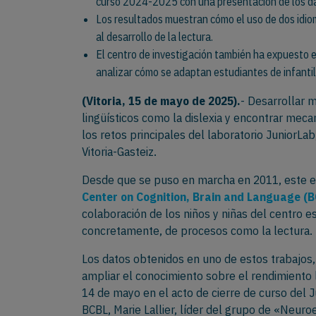
curso 2024-2025 con una presentación de los da
Los resultados muestran cómo el uso de dos idio
al desarrollo de la lectura.
El centro de investigación también ha expuesto 
analizar cómo se adaptan estudiantes de infantil 
(Vitoria, 15 de mayo de 2025).
- Desarrollar 
lingüísticos como la dislexia y encontrar mec
los retos principales del laboratorio JuniorLa
Vitoria-Gasteiz.
Desde que se puso en marcha en 2011, este es
Center on Cognition, Brain and Language (B
colaboración de los niños y niñas del centro e
concretamente, de procesos como la lectura.
Los datos obtenidos en uno de estos trabajos,
ampliar el conocimiento sobre el rendimiento
14 de mayo en el acto de cierre de curso del 
BCBL, Marie Lallier, líder del grupo de «Neuro