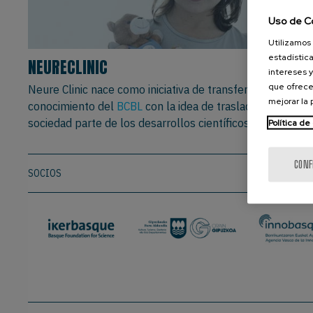
Uso de C
Utilizamos 
estadística
NEURECLINIC
intereses y
que ofrece
Neure Clinic nace como iniciativa de transferencia del
mejorar la
conocimiento del
BCBL
con la idea de trasladar a la
sociedad parte de los desarrollos científicos del centro.
Política de
CONF
SOCIOS