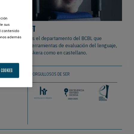
ación
de sus
NEURESOFT
el contenido
donos además
NeureSoft es el departamento del BCBL que
desarrolla herramientas de evaluación del lenguaje,
tanto en euskera como en castellano.
 COOKIES
ORGULLOSOS DE SER