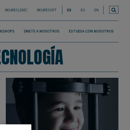
NEURECLINIC
NEURESOFT
ES
EU
EN
RKSHOPS
ÚNETE A NOSOTROS
ESTUDIA CON NOSOTROS
ECNOLOGÍA