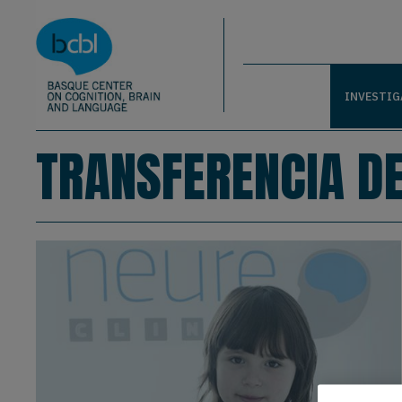
Basque Center on Cognition, Brain & La
Pasar al contenido principal
BCBL
INVESTIG
TRANSFERENCIA D