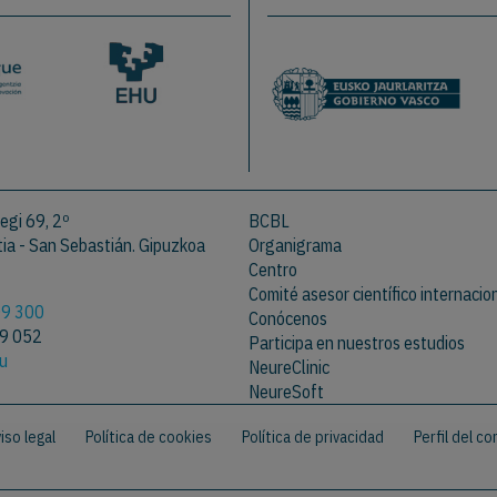
egi 69, 2º
BCBL
a - San Sebastián. Gipuzkoa
Organigrama
Centro
Comité asesor científico internacio
09 300
Conócenos
09 052
Participa en nuestros estudios
eu
NeureClinic
NeureSoft
iso legal
Política de cookies
Política de privacidad
Perfil del c