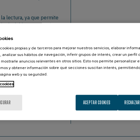
 la lectura, ya que permite
irada del lector en cada
e, las partes que requieren
ookies
cookies propias y de terceros para mejorar nuestros servicios, elaborar inform
to de los ojos más relevantes
, analizar sus hábitos de navegación, inferir grupos de interés, crear un perfil 
ntos rápidos que duran entre
 mostrarle anuncios relevantes en otros sitios. Esto nos permite personalizar 
mos y obtener información sobre qué secciones suscitan interés, permitién
 página web y su seguridad.
100€/hr. Una sesión típica de
 cookies
 1 hora. Los costes para
oble. Por favor contactad
IGURAR
ACEPTAR COOKIES
RECHAZAR