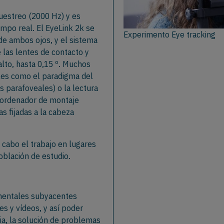
uestreo (2000 Hz) y es
mpo real. El EyeLink 2k se
Experimento Eye tracking
de ambos ojos, y el sistema
las lentes de contacto y
lto, hasta 0,15 º. Muchos
les como el paradigma del
s parafoveales) o la lectura
un ordenador de montaje
s fijadas a la cabeza
a cabo el trabajo en lugares
población de estudio.
 mentales subyacentes
s y vídeos, y así poder
ia, la solución de problemas