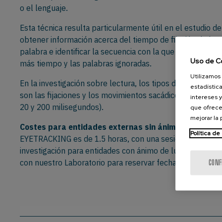
o el lenguaje.
Esta técnica resulta particularmente útil en el estudio de
obtener información acerca del tiempo de fijación de la m
palabra e identificar la secuencia con la que lee una fras
Uso de C
más tiempo y las palabras ignoradas.
Utilizamos 
En la investigación sobre lectura, los tipos de movimien
estadística
son las fijaciones y los movimientos sacádicos (movimie
intereses y
20 y 200 milisegundos).
que ofrece
mejorar la
Costes para entidades externas sin ánimo de lucro
: 
Política de
EYETRACKING es de 1.5 horas, con una sesión mínima de
investigación para entidades con ánimo de lucro son el d
con nuestro Laboratorio para reservar fecha y hora.
CONF