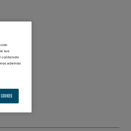
ación
de sus
el contenido
donos además
 COOKIES