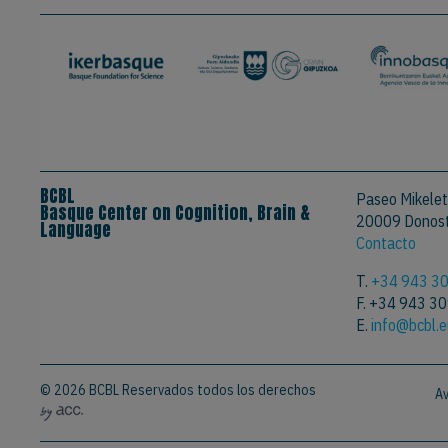
BCBL
Paseo Mikelet
Basque Center on Cognition, Brain &
20009 Donosti
Language
Contacto
T.
+34 943 3
F. +34 943 3
E.
info@bcbl.
© 2026 BCBL Reservados todos los derechos
Av