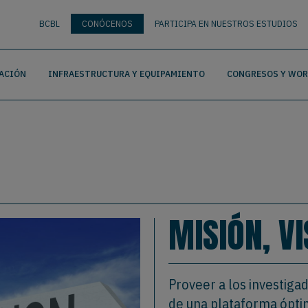
nguage
BUSCAR
BCBL
CONÓCENOS
PARTICIPA EN NUESTROS ESTUDIOS
ACIÓN
INFRAESTRUCTURA Y EQUIPAMIENTO
CONGRESOS Y WO
MISIÓN, V
Proveer a los investiga
de una plataforma óptim