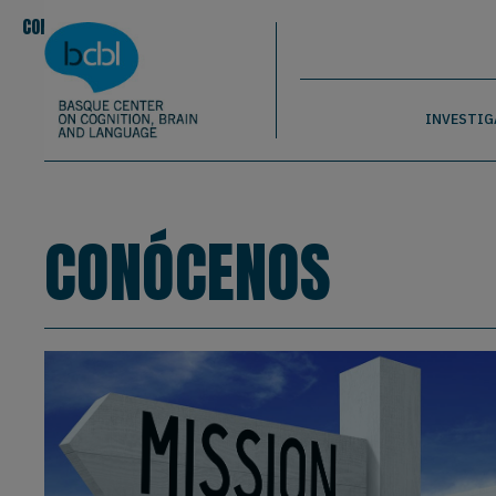
Basque Center on Cognition, Brain & La
Pasar al contenido principal
BCBL
CONOCENOS
EQUIPO
|
|
Conócenos
INVESTIG
CONÓCENOS