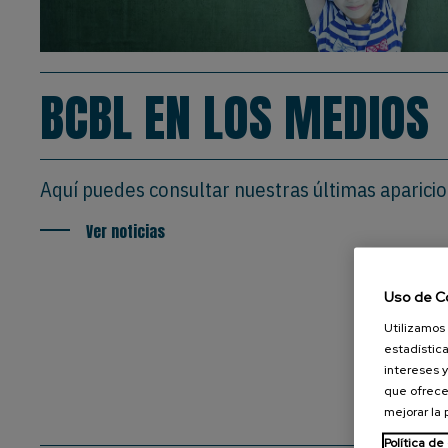
BCBL EN LOS MEDIOS
Aquí puedes consultar nuestras últimas aparici
Ver noticias
Uso de C
Utilizamos 
estadística
intereses y
que ofrece
mejorar la
Política de