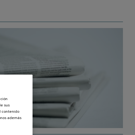
ación
de sus
el contenido
donos además