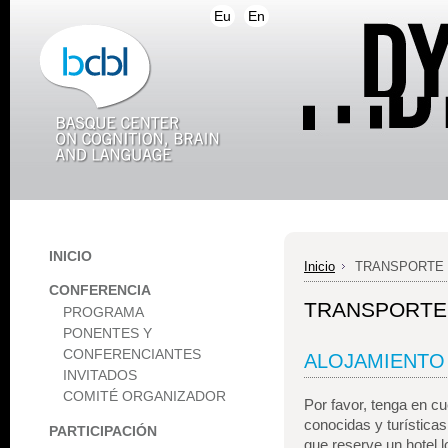
Eu
En
INICIO
Inicio
TRANSPORTE 
CONFERENCIA
TRANSPORTE
PROGRAMA
PONENTES Y
CONFERENCIANTES
ALOJAMIENTO
INVITADOS
COMITÉ ORGANIZADOR
Por favor, tenga en c
conocidas y turística
PARTICIPACIÓN
que reserve un hotel l