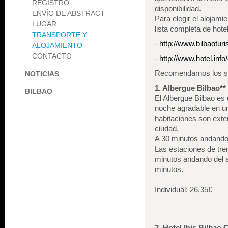
REGISTRO
disponibilidad.
ENVÍO DE ABSTRACT
Para elegir el alojami
LUGAR
lista completa de hote
TRANSPORTE Y
-
http://www.bilbaotur
ALOJAMIENTO
CONTACTO
-
http://www.hotel.info
Recomendamos los si
NOTICIAS
1. Albergue Bilbao**
BILBAO
El Albergue Bilbao es
noche agradable en un
habitaciones son exte
ciudad.
A 30 minutos andando 
Las estaciones de tr
minutos andando del al
minutos.
Individual: 26,35€
2. Hotel Ibis Bilbao 