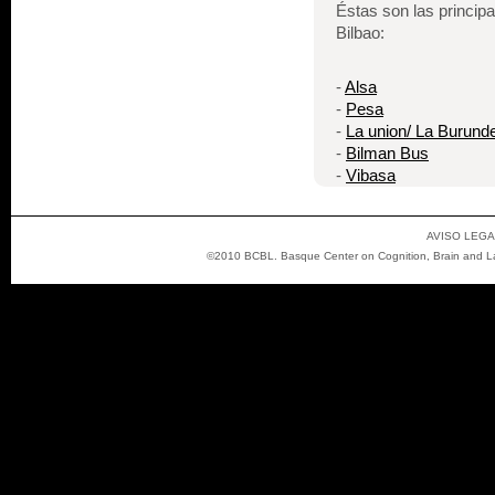
Éstas son las princi
Bilbao:
-
Alsa
-
Pesa
-
La union/ La Burund
-
Bilman Bus
-
Vibasa
AVISO LEGA
©2010 BCBL. Basque Center on Cognition, Brain and Lan