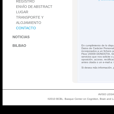
REGISTRO
ENVÍO DE ABSTRACT
LUGAR
TRANSPORTE Y
ALOJAMIENTO
CONTACTO
NOTICIAS
BILBAO
En cumplimiento de lo disp
Datos de Carácter Personal
incorporados a un fichero 
Floor 20009 DONOSTIA, Gipuz
servicios que nos solicite 
oposición, acceso, rectifica
antes citada o un e-mail a: 
Si desea más información, 
AVISO LEGA
©2010 BCBL. Basque Center on Cognition, Brain and Lan