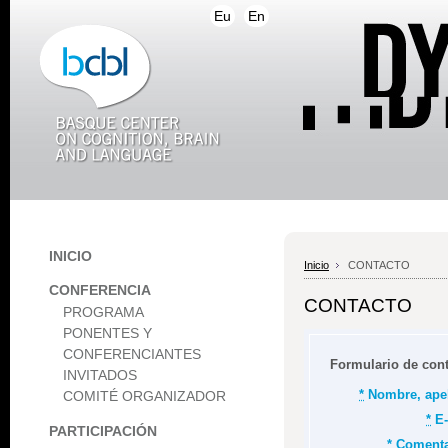
Eu
En
INICIO
Inicio
CONTACTO
CONFERENCIA
CONTACTO
PROGRAMA
PONENTES Y
CONFERENCIANTES
Formulario de con
INVITADOS
*
Nombre, apel
COMITÉ ORGANIZADOR
*
E-
PARTICIPACIÓN
*
Comenta