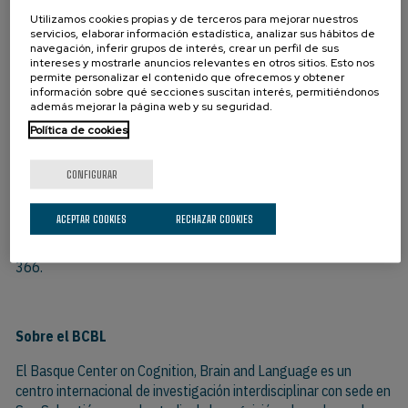
un seguimiento a largo plazo.
Utilizamos cookies propias y de terceros para mejorar nuestros
servicios, elaborar información estadística, analizar sus hábitos de
navegación, inferir grupos de interés, crear un perfil de sus
«La colaboración con la Fundación Onkologikoa-Biodonostia nos
intereses y mostrarle anuncios relevantes en otros sitios. Esto nos
garantizará, en un futuro, la traslación de los resultados a
permite personalizar el contenido que ofrecemos y obtener
soluciones como un sistema de apoyo a la decisión clínica o
información sobre qué secciones suscitan interés, permitiéndonos
además mejorar la página web y su seguridad.
biomarcadores digitales que permitan, por ejemplo, medir el
Política de cookies
beneficio de una intervención a través de un indicador de la
fatiga mental de la paciente», concluye la Dra. Ruzzoli.
CONFIGURAR
Para apoyar esta investigación, el BCBL busca mujeres sin
diagnóstico de cáncer residentes en Donostia y alrededores. Se
ACEPTAR COOKIES
RECHAZAR COOKIES
pueden enviar las solicitudes al correo electrónico
participa@bcbl.eu o a través de WhatsApp al teléfono 664 484
366.
Sobre el BC
BL
El Basque Center on Cognition, Brain and Language es un
centro internacional de investigación interdisciplinar con sede en