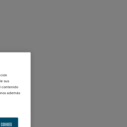
ación
de sus
el contenido
donos además
 COOKIES