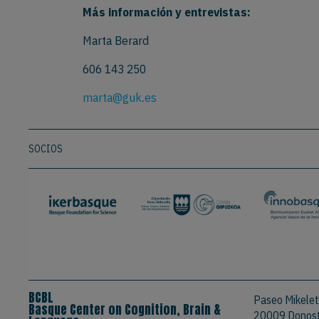
Más información y entrevistas:
Marta Berard
606 143 250
marta@guk.es
SOCIOS
BCBL
Paseo Mikelet
Basque Center on Cognition, Brain &
20009 Donosti