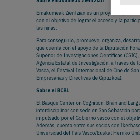
Sobre Emakumeak Zientzian
Emakumeak Zientzian es un proyecto que aúna 
con el objetivo de lograr el acceso y la partici
las niñas.
Para conseguirlo, promueve, organiza, desarro
que cuenta con el apoyo de la Diputación For
Superior de Investigaciones Científicas (CSIC)
Agencia Estatal de Investigación, a través de
Vasca, el Festival Internacional de Cine de Sa
Empresarias y Directivas de Gipuzkoa).
Sobre el BC
BL
El Basque Center on Cognition, Brain and Langu
interdisciplinar con sede en San Sebastián para
impulsado por el Gobierno vasco con el objetiv
Además, cuenta entre sus socios con Ikerbasq
Universidad del País Vasco/Euskal Herriko Uni