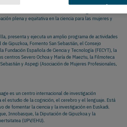
a entidades del ámbito científico-tecnológico de Euskadi
pación plena y equitativa en la ciencia para las mujeres y
lla, presenta y ejecuta un amplio programa de actividades
al de Gipuzkoa, Fomento San Sebastián, el Consejo
, la Fundación Española de Ciencia y Tecnología (FECYT), la
 los centros Severo Ochoa y María de Maeztu, la Filmoteca
n Sebastián y Aspegi (Asociación de Mujeres Profesionales,
age es un centro internacional de investigación
 el estudio de la cognición, el cerebro y el lenguaje. Está
o de fomentar la ciencia y la investigación en Euskadi.
ue, Innobasque, la Diputación de Gipuzkoa y la
bertsitatea (UPV/EHU).