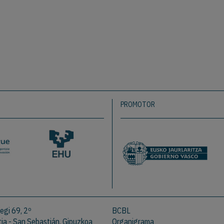
PROMOTOR
egi 69, 2º
BCBL
a - San Sebastián. Gipuzkoa
Organigrama