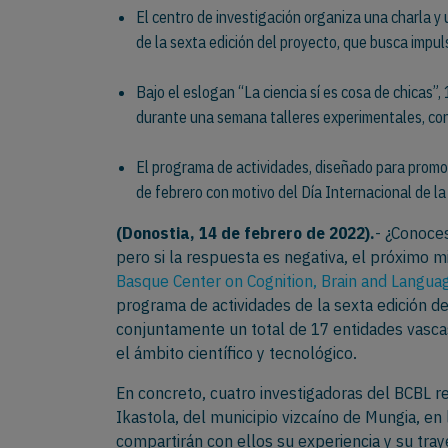
El centro de investigación organiza una charla y u
de la sexta edición del proyecto, que busca impul
Bajo el eslogan “La ciencia sí es cosa de chicas”
durante una semana talleres experimentales, con
El programa de actividades, diseñado para promove
de febrero con motivo del Día Internacional de la 
(Donostia,
14 de febrero de 2022).
- ¿Conoces
pero si la respuesta es negativa, el próximo m
Basque Center on Cognition, Brain and Langua
programa de actividades de la sexta edición d
conjuntamente un total de 17 entidades vasca
el ámbito científico y tecnológico.
En concreto, cuatro investigadoras del BCBL re
Ikastola, del municipio vizcaíno de Mungia, en
compartirán con ellos su experiencia y su tray