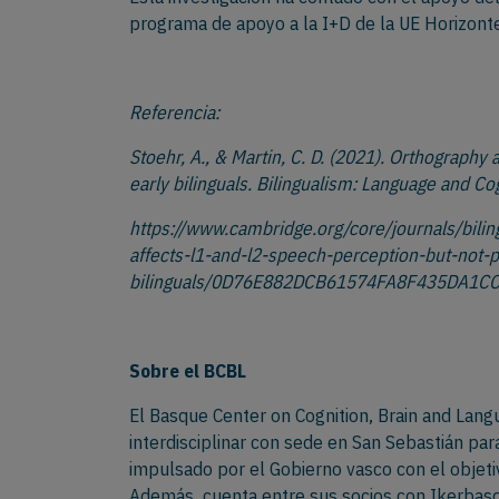
programa de apoyo a la I+D de la UE Horizonte
Referencia:
Stoehr, A., & Martin, C. D. (2021). Orthography
early bilinguals. Bilingualism: Language and Cog
https://www.cambridge.org/core/journals/bilin
affects-l1-and-l2-speech-perception-but-not-p
bilinguals/0D76E882DCB61574FA8F435DA1C
Sobre el BC
BL
El Basque Center on Cognition, Brain and Langu
interdisciplinar con sede en San Sebastián para
impulsado por el Gobierno vasco con el objetiv
Además, cuenta entre sus socios con Ikerbasq