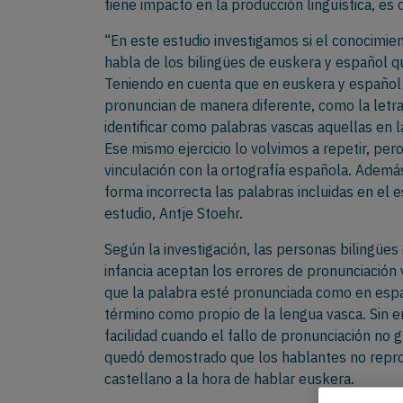
tiene impacto en la producción lingüística, es 
“En este estudio investigamos si el conocimien
habla de los bilingües de euskera y español 
Teniendo en cuenta que en euskera y español h
pronuncian de manera diferente, como la letra
identificar como palabras vascas aquellas en l
Ese mismo ejercicio lo volvimos a repetir, per
vinculación con la ortografía española. Adem
forma incorrecta las palabras incluidas en el 
estudio, Antje Stoehr.
Según la investigación, las personas bilingüe
infancia aceptan los errores de pronunciación 
que la palabra esté pronunciada como en españ
término como propio de la lengua vasca. Sin 
facilidad cuando el fallo de pronunciación no
quedó demostrado que los hablantes no repro
castellano a la hora de hablar euskera.