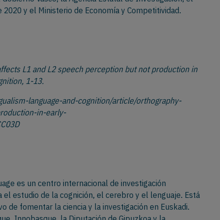
 2020 y el Ministerio de Economía y Competitividad.
 affects L1 and L2 speech perception but not production in
nition, 1-13.
gualism-language-and-cognition/article/orthography-
roduction-in-early-
CC03D
age es un centro internacional de investigación
 el estudio de la cognición, el cerebro y el lenguaje. Está
o de fomentar la ciencia y la investigación en Euskadi.
ue, Innobasque, la Diputación de Gipuzkoa y la