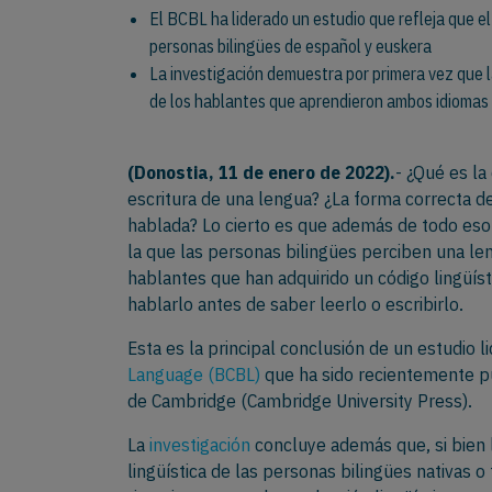
El BCBL ha liderado un estudio que refleja que el
personas bilingües de español y euskera
La investigación demuestra por primera vez que l
de los hablantes que aprendieron ambos idiomas d
(Donostia,
11 de enero de 2022).
- ¿Qué es la
escritura de una lengua? ¿La forma correcta de
hablada? Lo cierto es que además de todo eso 
la que las personas bilingües perciben una le
hablantes que han adquirido un código lingüíst
hablarlo antes de saber leerlo o escribirlo.
Esta es la principal conclusión de un estudio l
Language (BCBL)
que ha sido recientemente pu
de Cambridge (Cambridge University Press).
La
investigación
concluye además que, si bien l
lingüística de las personas bilingües nativas 