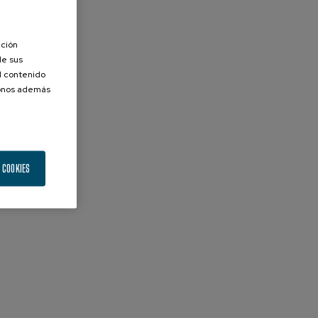
ación
de sus
el contenido
donos además
 COOKIES