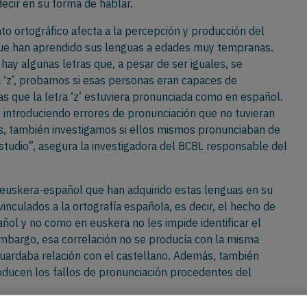
decir en su forma de hablar.
to ortográfico afecta a la percepción y producción del
que han aprendido sus lenguas a edades muy tempranas.
ay algunas letras que, a pesar de ser iguales, se
 ‘z’, probamos si esas personas eran capaces de
as que la letra ‘z’ estuviera pronunciada como en español.
o introduciendo errores de pronunciación que no tuvieran
ás, también investigamos si ellos mismos pronunciaban de
estudio”, asegura la investigadora del BCBL responsable del
s euskera-español que han adquirido estas lenguas en su
vinculados a la ortografía española, es decir, el hecho de
ol y no como en euskera no les impide identificar el
embargo, esa correlación no se producía con la misma
 guardaba relación con el castellano. Además, también
ducen los fallos de pronunciación procedentes del