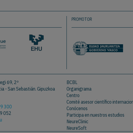
PROMOTOR
egi 69, 2º
BCBL
a - San Sebastián. Gipuzkoa
Organigrama
Centro
Comité asesor científico internacio
09 300
Conócenos
09 052
Participa en nuestros estudios
eu
NeureClinic
NeureSoft