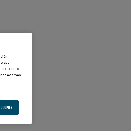
ación
de sus
el contenido
donos además
 COOKIES