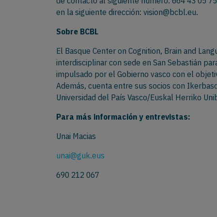
de contacto al siguiente número: 664 43 05 7
en la siguiente dirección: vision@bcbl.eu.
Sobre BCBL
El Basque Center on Cognition, Brain and Langu
interdisciplinar con sede en San Sebastián para
impulsado por el Gobierno vasco con el objetiv
Además, cuenta entre sus socios con Ikerbasq
Universidad del País Vasco/Euskal Herriko Uni
Para más información y entrevistas:
Unai Macias
unai@guk.eus
690 212 067