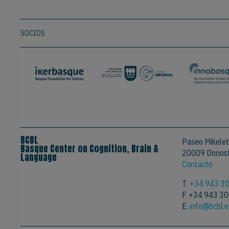
SOCIOS
BCBL
Paseo Mikelet
Basque Center on Cognition, Brain &
20009 Donosti
Language
Contacto
T.
+34 943 3
F. +34 943 3
E.
info@bcbl.