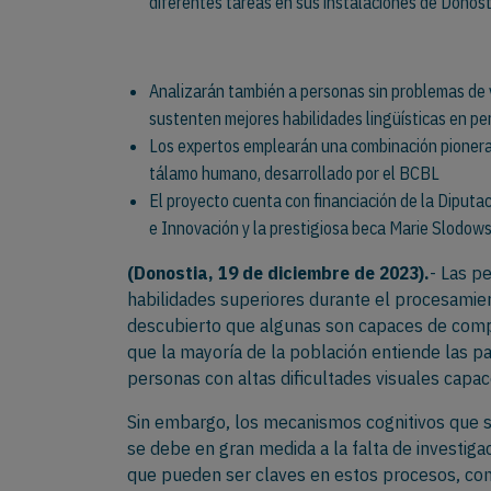
diferentes tareas en sus instalaciones de Donost
Analizarán también a personas sin problemas de v
sustenten mejores habilidades lingüísticas en pe
Los expertos emplearán una combinación pionera
tálamo humano, desarrollado por el BCBL
El proyecto cuenta con financiación de la Diputac
e Innovación y la prestigiosa beca Marie Slodow
(Donostia, 19 de diciembre de 2023).
- Las p
habilidades superiores durante el procesamien
descubierto que algunas son capaces de comp
que la mayoría de la población entiende las p
personas con altas dificultades visuales capa
Sin embargo, los mecanismos cognitivos que su
se debe en gran medida a la falta de investig
que pueden ser claves en estos procesos, com