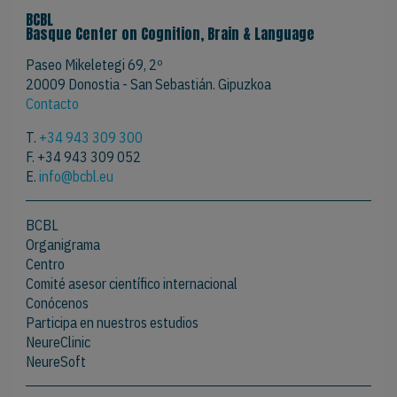
BCBL
Basque Center on Cognition, Brain & Language
Paseo Mikeletegi 69, 2º
20009 Donostia - San Sebastián. Gipuzkoa
Contacto
T.
+34 943 309 300
F. +34 943 309 052
E.
info@bcbl.eu
BCBL
Organigrama
Centro
Comité asesor científico internacional
Conócenos
Participa en nuestros estudios
NeureClinic
NeureSoft