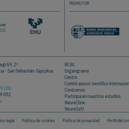
PROMOTOR
egi 69, 2º
BCBL
a - San Sebastián. Gipuzkoa
Organigrama
Centro
Comité asesor científico internacio
09 300
Conócenos
09 052
Participa en nuestros estudios
eu
NeureClinic
NeureSoft
iso legal
Política de cookies
Política de privacidad
Perfil del c