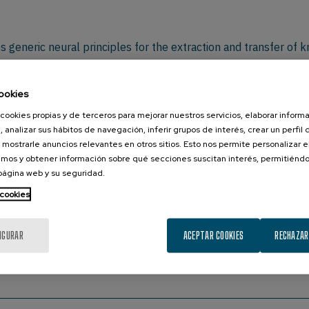
generic neural principles for the extraction and transfer of 
ookies
r, Kavli Institute for Systems Neuroscience, Norwegian Univer
cookies propias y de terceros para mejorar nuestros servicios, elaborar inform
, analizar sus hábitos de navegación, inferir grupos de interés, crear un perfil 
 mostrarle anuncios relevantes en otros sitios. Esto nos permite personalizar 
mos y obtener información sobre qué secciones suscitan interés, permitién
 the relative locations of different phenomena in their physica
 página web y su seguridad.
ognition has been transformative. There are now hints that map
 cookies
gate whether cognitive maps provide generic neural principles fo
ence exploring the physical world to probe how humans rapidly
itive domains. These experiments highlight hippocampal-prefr
IGURAR
ACEPTAR COOKIES
RECHAZAR
oadly, these data illustrate how map-like organization of kno