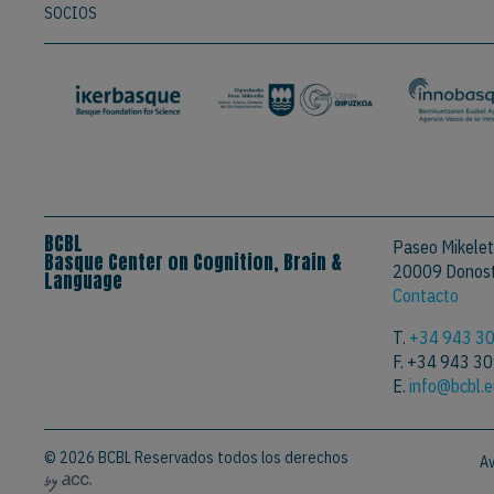
SOCIOS
BCBL
Paseo Mikelet
Basque Center on Cognition, Brain &
20009 Donosti
Language
Contacto
T.
+34 943 3
F. +34 943 3
E.
info@bcbl.
© 2026 BCBL Reservados todos los derechos
Av