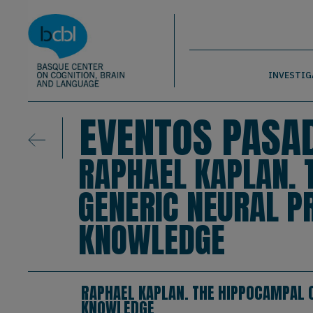
Basque Center on Cognition, Brain & La
Pasar al contenido principal
BCBL
INVESTIG
EVENTOS PASA
RAPHAEL KAPLAN. 
GENERIC NEURAL P
KNOWLEDGE
RAPHAEL KAPLAN. THE HIPPOCAMPAL C
KNOWLEDGE