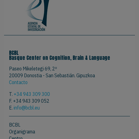
BCBL
Basque Center on Cognition, Brain & Language
Paseo Mikeletegi 69, 2º
20009 Donostia - San Sebastián. Gipuzkoa
Contacto
T.
+34 943 309 300
F. +34 943 309 052
E.
info@bcbl.eu
BCBL
Organigrama
Centro