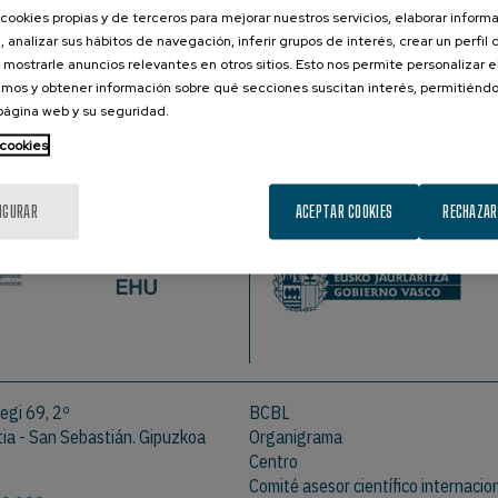
cookies propias y de terceros para mejorar nuestros servicios, elaborar inform
ucación multilingüe temprana y apropiada es deseable y debe 
, analizar sus hábitos de navegación, inferir grupos de interés, crear un perfil 
 mostrarle anuncios relevantes en otros sitios. Esto nos permite personalizar 
mos y obtener información sobre qué secciones suscitan interés, permitién
artículo de nuestro director científico Manuel Carrerias
 página web y su seguridad.
 cookies
PROMOTOR
IGURAR
ACEPTAR COOKIES
RECHAZAR
egi 69, 2º
BCBL
a - San Sebastián. Gipuzkoa
Organigrama
Centro
Comité asesor científico internacio