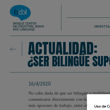
Basque Center on Cognition, Brain & La
Pasar al contenido principal
BCBL
INVESTIG
ACTUALIDAD:
¿SER BILINGÜE SU
16/4/2020
No cabe duda de que ser bilingüe o multiling
comunicarse directamente con hablantes de otra
más opciones de trabajo, entre otros beneficio
Uso de C