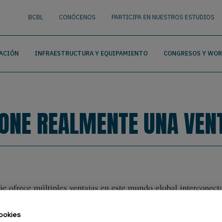
nguage
BUSCAR
BCBL
CONÓCENOS
PARTICIPA EN NUESTROS ESTUDIOS
ACIÓN
INFRAESTRUCTURA Y EQUIPAMIENTO
CONGRESOS Y WO
PONE REALMENTE UNA VEN
üe ofrece múltiples ventajas en este mundo global interconec
s lenguas y, por lo tanto, tener un acceso directo, sin interm
s.
ookies