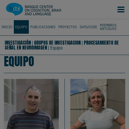
Pasar al contenido principal
MIEMBROS
INICIO
EQUIPO
PUBLICACIONES
PROYECTOS
DATA/CODE
ANTIGUOS
INVESTIGACIÓN
GRUPOS DE INVESTIGACION
PROCESAMIENTO DE
|
|
SEÑAL EN NEUROIMAGEN
|
Equipo
EQUIPO