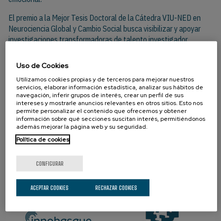
El premio a la Mejor Tesis Doctoral de la Cátedra VIU-NED en
Neurociencia Global y Cambio Social busca visibilizar y apoyar
investigaciones transformadoras de talento investigador
emergente. Pedro Margolles ha sido el tercer galardonado por la
entidad nacida de la alianza entre la Fundación NED y la
Uso de Cookies
Universidad Internacional de Valencia.
Utilizamos cookies propias y de terceros para mejorar nuestros
servicios, elaborar información estadística, analizar sus hábitos de
navegación, inferir grupos de interés, crear un perfil de sus
intereses y mostrarle anuncios relevantes en otros sitios. Esto nos
SOCIOS
permite personalizar el contenido que ofrecemos y obtener
información sobre qué secciones suscitan interés, permitiéndonos
además mejorar la página web y su seguridad.
Política de cookies
CONFIGURAR
ACEPTAR COOKIES
RECHAZAR COOKIES