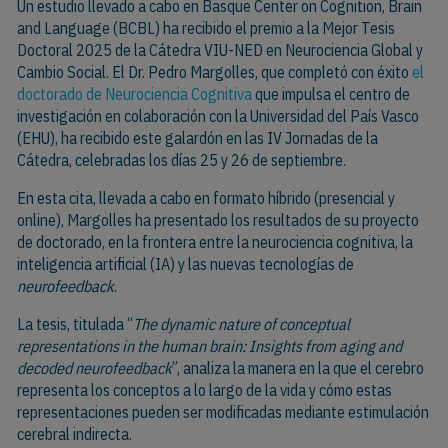
Un estudio llevado a cabo en Basque Center on Cognition, Brain
and Language (BCBL) ha recibido el premio a la Mejor Tesis
Doctoral 2025 de la Cátedra VIU-NED en Neurociencia Global y
Cambio Social. El Dr. Pedro Margolles, que completó con éxito
el
doctorado de Neurociencia Cognitiva
que impulsa el centro de
investigación en colaboración con la Universidad del País Vasco
(EHU), ha recibido este galardón en las IV Jornadas de la
Cátedra, celebradas los días 25 y 26 de septiembre.
En esta cita, llevada a cabo en formato híbrido (presencial y
online), Margolles ha presentado los resultados de su proyecto
de doctorado, en la frontera entre la neurociencia cognitiva, la
inteligencia artificial (IA) y las nuevas tecnologías de
neurofeedback
.
La tesis, titulada “
The dynamic nature of conceptual
representations in the human brain: Insights from aging and
decoded neurofeedback
”, analiza la manera en la que el cerebro
representa los conceptos a lo largo de la vida y cómo estas
representaciones pueden ser modificadas mediante estimulación
cerebral indirecta.