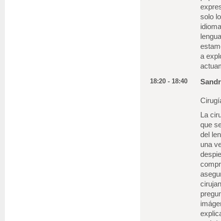
expre
solo l
idioma
lengua
estam
a exp
actua
18:20 - 18:40
Sandr
Cirugí
La cir
que se
del le
una ve
despie
compre
asegur
ciruja
pregun
imágen
explic