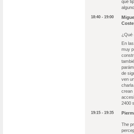
qué ti
algun
18:40 - 19:00
Migue
Coste
¿Qué 
En la
muy p
constr
tambi
paráme
de si
ven un
charl
crean 
accesi
2400 
19:15 - 19:35
Pierm
The pr
percep