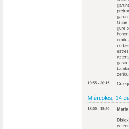
garune
prefro
garuna
Gune 
gure b
honen 
oroitu
norber
estres
aztert
garaie
bateki
zeriku
19:55 - 20:15
Coloqu
Miércoles, 14 d
18:00 - 18:20
Maria
Dislex
de co