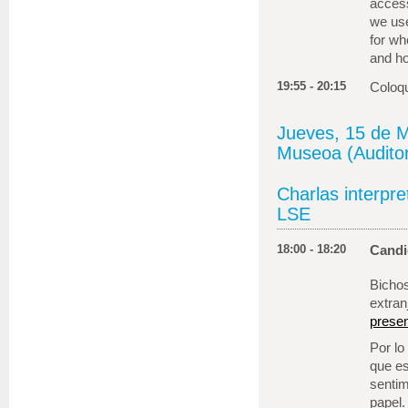
access
we use
for wh
and h
19:55 - 20:15
Coloqu
Jueves, 15 de M
Museoa (Audito
Charlas interpr
LSE
18:00 - 18:20
Candi
Bichos
extran
presen
Por lo
que e
sentim
papel