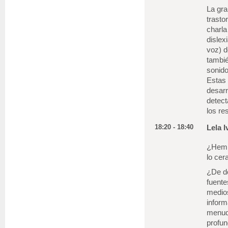
La gra
trasto
charla
dislex
voz) d
tambié
sonido
Estas 
desarr
detect
los re
18:20 - 18:40
Lela I
¿Hemis
lo cer
¿De d
fuente
medios
inform
menud
profu