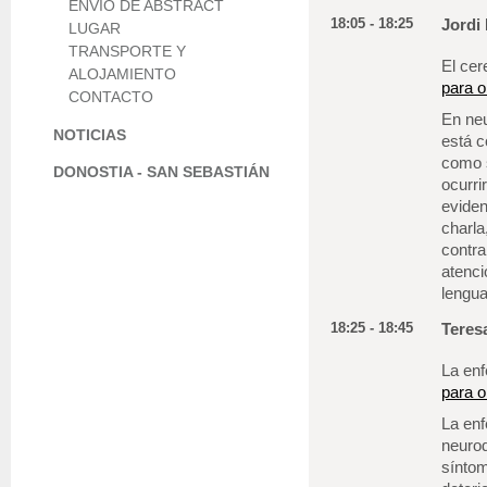
ENVÍO DE ABSTRACT
18:05 - 18:25
Jordi 
LUGAR
TRANSPORTE Y
El cer
ALOJAMIENTO
para o
CONTACTO
En neu
NOTICIAS
está c
como s
DONOSTIA - SAN SEBASTIÁN
ocurri
eviden
charla
contra
atenci
lengua
18:25 - 18:45
Teres
La en
para o
La en
neurod
síntom