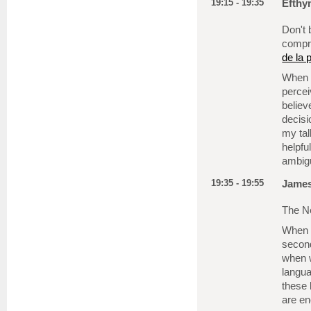
19:15 - 19:35
Efthy
Don't 
compr
de la 
When p
percei
believ
decisi
my tal
helpfu
ambig
19:35 - 19:55
James
The N
When w
second
when w
langu
these
are e