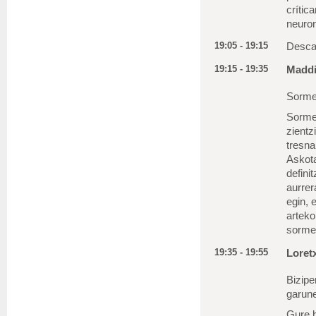
crític
neuron
19:05 - 19:15
Descan
19:15 - 19:35
Maddi
Sorme
Sormen
zientz
tresna
Askota
defini
aurrer
egin, 
arteko
sormen
19:35 - 19:55
Loret
Bizipe
garun
Gure b