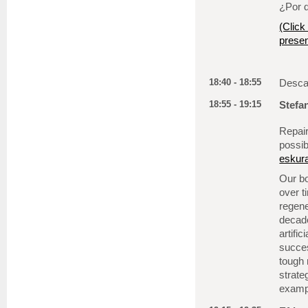
¿Por 
(Click
presen
18:40 - 18:55
Descan
18:55 - 19:15
Stefa
Repair
possib
eskur
Our bo
over t
regene
decade
artifi
succes
tough 
strate
exampl