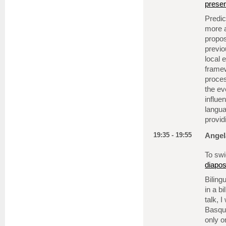
presen
Predic
more a
propos
previo
local 
framew
proces
the ev
influe
langua
provid
19:35 - 19:55
Angel
To swi
diapos
Biling
in a b
talk, 
Basque
only o