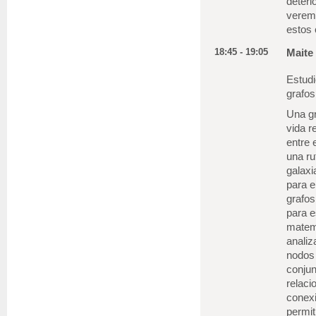
deteri
veremo
estos
18:45 - 19:05
Maite
Estudi
grafos
Una gr
vida r
entre 
una ru
galaxi
para e
grafos
para e
matemá
anali
nodos 
conjun
relaci
conexi
permit